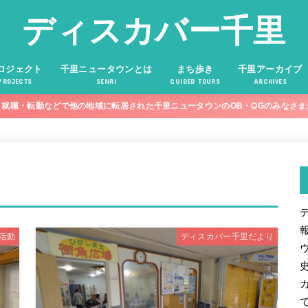
ディスカバー千里
ロジェクト
千里ニュータウンとは
まち歩き
千里アーカイブ
PROJECTS
SENRI
GUIDED TOURS
ARCHIVES
就職・転勤などで他の地域に転居された千里ニュータウンのOB・OGのみなさ
活動
ディスカバー千里だより