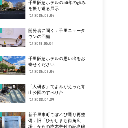
千里阪急ホテルの56年の歩み
を振り返る展示
2026.08.04
開発者に聞く：千里ニュータ
ウンの回顧
2018.05.04
千里阪急ホテルの思い出をお
寄せください
2026.08.04
「人研ぎ」でよみがえった青
山公園のすべり台
2022.04.29
新千里東町こぼれび通り再整
備：旧「ひがしまち街角広
場」からの樹木寄付の記念碑