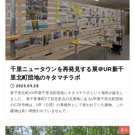
千里ニュータウンを再発見する展＠UR新千
里北町団地のキタマチラボ
2025.09.28
新千里北町のUR新千里北町団地にキタマチラボという場所が誕生し
ました。 新千里東町2丁目交差点の北西角にあるUR新千里北町団地
のC28号棟は、UR（公団）の事務所として使われていた建物。この
建物は長い間使われていませんで...
展示