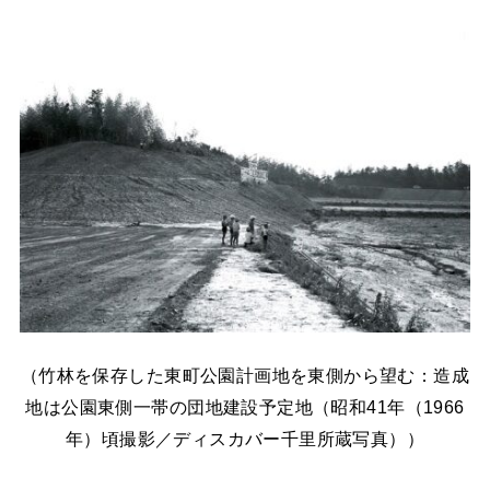
（竹林を保存した東町公園計画地を東側から望む：造成
地は公園東側一帯の団地建設予定地（昭和41年（1966
年）頃撮影／ディスカバー千里所蔵写真））