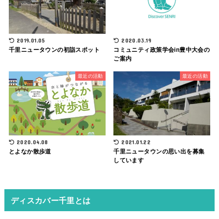
2019.01.05
2020.03.19
千里ニュータウンの初詣スポット
コミュニティ政策学会in豊中大会の
ご案内
最近の活動
最近の活動
2020.04.08
2021.01.22
とよなか散歩道
千里ニュータウンの思い出を募集
しています
ディスカバー千里とは