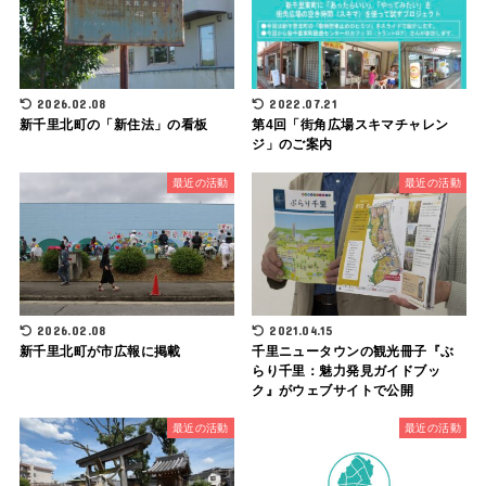
2026.02.08
2022.07.21
新千里北町の「新住法」の看板
第4回「街角広場スキマチャレン
ジ」のご案内
最近の活動
最近の活動
2026.02.08
2021.04.15
新千里北町が市広報に掲載
千里ニュータウンの観光冊子『ぶ
らり千里：魅力発見ガイドブッ
ク』がウェブサイトで公開
最近の活動
最近の活動