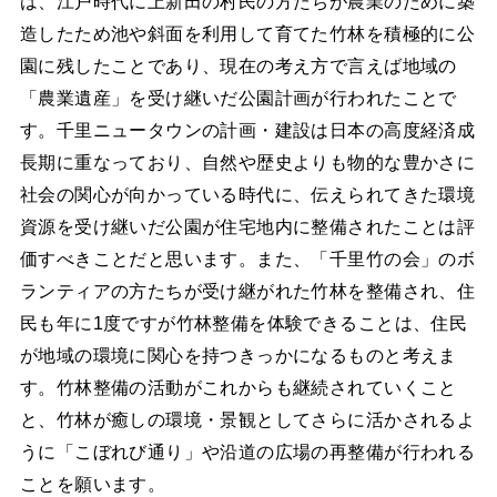
は、江戸時代に上新田の村民の方たちが農業のために築
造したため池や斜面を利用して育てた竹林を積極的に公
園に残したことであり、現在の考え方で言えば地域の
「農業遺産」を受け継いだ公園計画が行われたことで
す。千里ニュータウンの計画・建設は日本の高度経済成
長期に重なっており、自然や歴史よりも物的な豊かさに
社会の関心が向かっている時代に、伝えられてきた環境
資源を受け継いだ公園が住宅地内に整備されたことは評
価すべきことだと思います。また、「千里竹の会」のボ
ランティアの方たちが受け継がれた竹林を整備され、住
民も年に1度ですが竹林整備を体験できることは、住民
が地域の環境に関心を持つきっかになるものと考えま
す。竹林整備の活動がこれからも継続されていくこと
と、竹林が癒しの環境・景観としてさらに活かされるよ
うに「こぼれび通り」や沿道の広場の再整備が行われる
ことを願います。