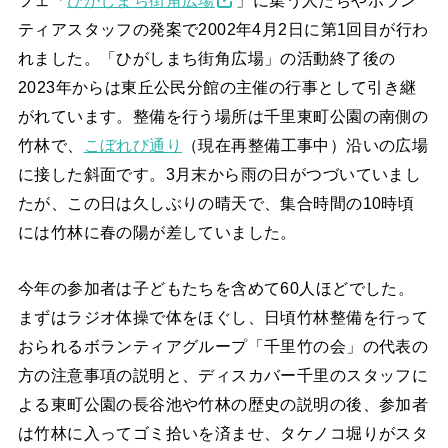
フェ「
ひがしまち街角広場
」に集う人たちやボラン
ティアスタッフの発案で2002年4月2日に第1回目が行わ
れました。「ひがしまち街角広場」の活動終了後の
2023年からは東丘公民分館の主催の行事として引き継
がれています。整備を行う場所は千里東町公園の南側の
竹林で、
こぼれび通り
（現在再整備工事中）沿いの広場
に接した斜面です。3月末から雨の日がつづいていまし
たが、この日は久しぶりの晴天で、集合時間の10時頃
には竹林に春の陽が差していました。
今年の参加者は子どもたちを含めて60人ほどでした。
まずはラジオ体操で体をほぐし、日頃竹林整備を行って
おられるボランティアグループ「千里竹の会」の代表の
方の注意事項の説明と、ディスカバー千里のスタッフに
よる東町公園の長谷池や竹林の歴史の説明の後、参加者
は竹林に入ってゴミ拾いを済ませ、タケノコ堀りがスタ