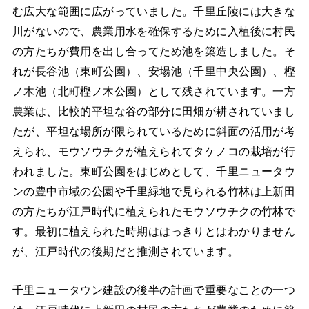
む広大な範囲に広がっていました。千里丘陵には大きな
川がないので、農業用水を確保するために入植後に村民
の方たちが費用を出し合ってため池を築造しました。そ
れが長谷池（東町公園）、安場池（千里中央公園）、樫
ノ木池（北町樫ノ木公園）として残されています。一方
農業は、比較的平坦な谷の部分に田畑が耕されていまし
たが、平坦な場所が限られているために斜面の活用が考
えられ、モウソウチクが植えられてタケノコの栽培が行
われました。東町公園をはじめとして、千里ニュータウ
ンの豊中市域の公園や千里緑地で見られる竹林は上新田
の方たちが江戸時代に植えられたモウソウチクの竹林で
す。最初に植えられた時期ははっきりとはわかりません
が、江戸時代の後期だと推測されています。
千里ニュータウン建設の後半の計画で重要なことの一つ