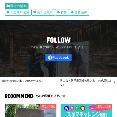
最近の活動
千里東町公園
新千里東町
竹林
竹林清掃
FOLLOW
青山台・新千里西町の思い出（50代男性よ
南千里の思い出（80代男性より）
り）
RECOMMEND
最近の活動
最近の活動