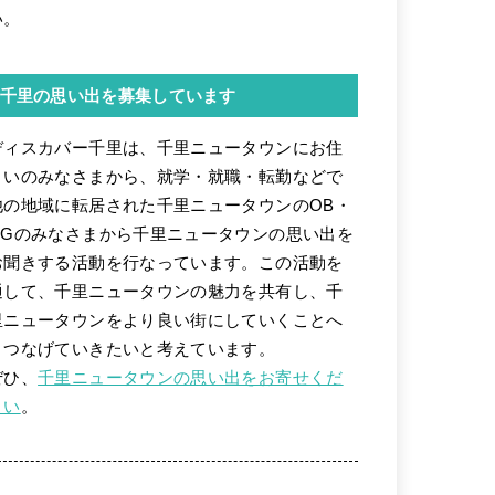
い。
千里の思い出を募集しています
ディスカバー千里は、千里ニュータウンにお住
まいのみなさまから、就学・就職・転勤などで
他の地域に転居された千里ニュータウンのOB・
OGのみなさまから千里ニュータウンの思い出を
お聞きする活動を行なっています。この活動を
通して、千里ニュータウンの魅力を共有し、千
里ニュータウンをより良い街にしていくことへ
とつなげていきたいと考えています。
ぜひ、
千里ニュータウンの思い出をお寄せくだ
さい
。