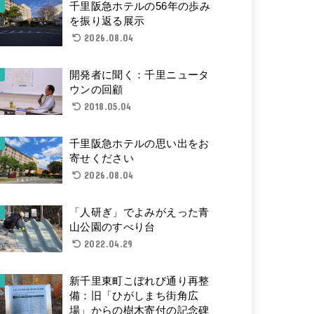
千里阪急ホテルの56年の歩み
を振り返る展示
2026.08.04
開発者に聞く：千里ニュータ
ウンの回顧
2018.05.04
千里阪急ホテルの思い出をお
寄せください
2026.08.04
「人研ぎ」でよみがえった青
山公園のすべり台
2022.04.29
新千里東町こぼれび通り再整
備：旧「ひがしまち街角広
場」からの樹木寄付の記念碑