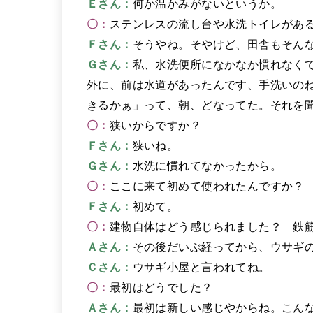
Ｅさん：
何か温かみがないというか。
〇：
ステンレスの流し台や水洗トイレがあ
Ｆさん：
そうやね。そやけど、田舎もそん
Ｇさん：
私、水洗便所になかなか慣れなく
外に、前は水道があったんです、手洗いの
きるかぁ」って、朝、どなってた。それを
〇：
狭いからですか？
Ｆさん：
狭いね。
Ｇさん：
水洗に慣れてなかったから。
〇：
ここに来て初めて使われたんですか？
Ｆさん：
初めて。
〇：
建物自体はどう感じられました？ 鉄
Ａさん：
その後だいぶ経ってから、ウサギ
Ｃさん：
ウサギ小屋と言われてね。
〇：
最初はどうでした？
Ａさん：
最初は新しい感じやからね。こん