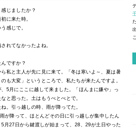
う感じましたか？
最初に来た時。
いう感じで。
備されてなかったよね。
たんですか？
から私と主人が先に見に来て。「冬は寒いよ～、夏は暑
くのも大変」というところで、私たちが来たんですよ。
が、5月にここに越して来ました。「ほんまに嫌や」っ
たなと思った。土はもうべとべとで。
たね。引っ越しの時、雨が降ってた。
。雨が降って、ほとんどその日に引っ越しが集中したん
月27日から鍵渡しが始まって、28、29が土日やった