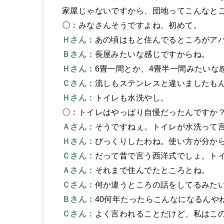
家屋じゃないですから、団地ってこんなと
〇：
みなさんそうですよね、初めて。
Ｈさん：
あの頃はもと住んでるところがア
Ｂさん：
長屋みたいな感じですからね。
Ｈさん：
6畳一間とか、4畳半一間みたいな
Ｃさん：
流しもステンレスと違いましたも
Ｈさん：
トイレも水洗やし。
〇：
トイレはやっぱり自慢だったんですか
Ａさん：
そうですねぇ。トイレが水洗って
Ｈさん：
びっくりしたわね。使い方が分か
Ｃさん：
だって昔で言う西洋式でしょ。ト
Ａさん：
それまで住んでたところとね。
Ｃさん：
何か違うところの話をしてるみた
Ｂさん：
40何年たったらこんなになるんや
Ｃさん：
よく言われることだけど、私はこ