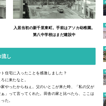
入居当初の新千里東町。手前はアソカ幼稚園。
第八中学校はまだ建設中
の流し
ート住宅に入ったことを感激しました？
ころに来たなと。
い家やったからねぇ。父のいとこが来た時、「私の父が
なぁ」って言ってくれた。田舎の家と比べたら、ここは
まった。