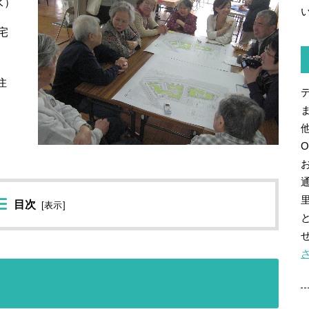
水）
宅
住
目次
[
表示
]