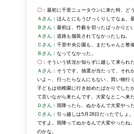
〇：
最初に千里ニュータウンに来た時、ど
Ａさん：
ほんとにもうびっくりしてなぁ、
Ｂさん：
最初は、竹藪を切ったばっかりと
Ａさん：
道路も舗装されてなかったしね。
Ｃさん：
千里中央公園も、まだちゃんと整
Ｂさん：
なってなかった。
〇：
そういう状況か知らずに越して来られ
Ａさん：
そうです。抽選が当たって、それ
いよ～、行ったらなんにもない、買い物行
子どもは幼稚園に行き始めたばかりでした
て言いながら来たんです。大変なとこへ来
Ｄさん：
雨降ったら、ぬかるんで大変やっ
Ｃさん：
引っ越しは5月28日だったでしょ
ですよ。雨降ってぬかるんで大変やったね。5
のかな。