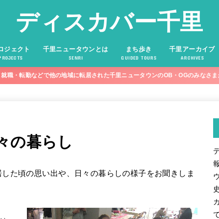
ディスカバー千里
ロジェクト
千里ニュータウンとは
まち歩き
千里アーカイブ
PROJECTS
SENRI
GUIDED TOURS
ARCHIVES
就職・転勤などで他の地域に転居された千里ニュータウンのOB・OGのみなさ
々の暮らし
居した頃の思い出や、日々の暮らしの様子をお聞きしま