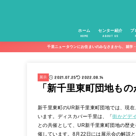
ホーム
センター紹介
プ
HOME
ABOUT US
千里ニュータウンにお住まいのみなさまから、就学・
2021.07.25
2022.08.14
展示
「新千里東町団地もの
新千里東町のUR新千里東町団地では、現
います。ディスカバー千里は、「
街かどデ
との共催として、UR新千里東町団地の歴
催しています。8月22日には展示会の解説