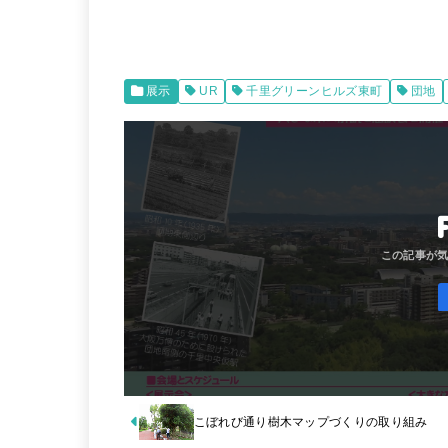
展示
UR
千里グリーンヒルズ東町
団地
こぼれび通り樹木マップづくりの取り組み