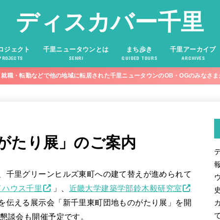
ディスカバー千里
ロジェクト
千里ニュータウンとは
まち歩き
千里アーカイブ
PROJECTS
SENRI
GUIDED TOURS
ARCHIVES
就職・転勤などで他の地域に転居された千里ニュータウンのOB・OGのみなさ
がたり展」のご案内
在、千里グリーンヒルズ東町への建て替えが進められて
イハウス千里
」、
近畿大学建築学部鈴木毅研究室
史を伝える展示会「新千里東町団地ものがたり展」を開
と懇談会も開催予定です。