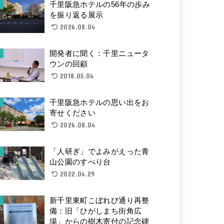
千里阪急ホテルの56年の歩み
を振り返る展示
2026.08.04
開発者に聞く：千里ニュータ
ウンの回顧
2018.05.04
千里阪急ホテルの思い出をお
寄せください
2026.08.04
「人研ぎ」でよみがえった青
山公園のすべり台
2022.04.29
新千里東町こぼれび通り再整
備：旧「ひがしまち街角広
場」からの樹木寄付の記念碑