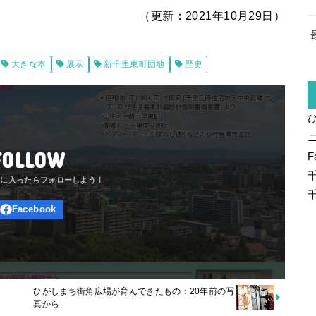
（更新：2021年10月29日）
大きな本
展示
新千里東町団地
歴史
FOLLOW
F
ひがしまち街角広場が育んできたもの：20年前の写
真から